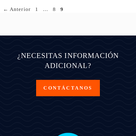
Página
Página
Página
←
Anterior
1
…
8
9
¿NECESITAS INFORMACIÓN
ADICIONAL?
CONTÁCTANOS