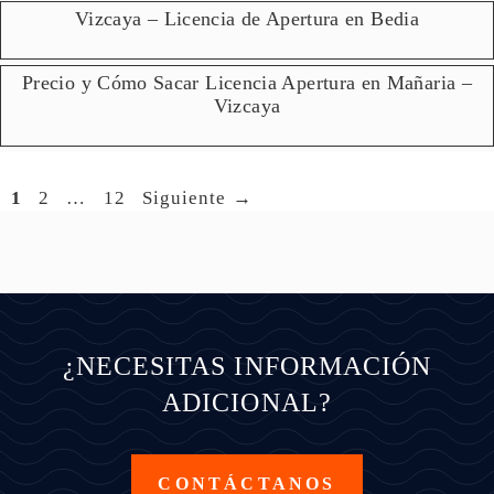
Vizcaya – Licencia de Apertura en Bedia
Precio y Cómo Sacar Licencia Apertura en Mañaria –
Vizcaya
Página
Página
Página
1
2
…
12
Siguiente
→
¿NECESITAS INFORMACIÓN
ADICIONAL?
CONTÁCTANOS