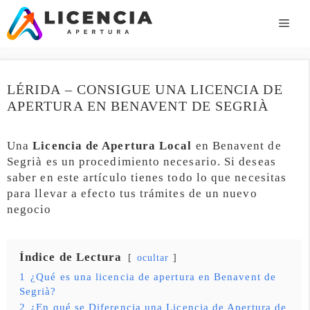
Saltar
al
ME
contenido
LÉRIDA – CONSIGUE UNA LICENCIA DE
APERTURA EN BENAVENT DE SEGRIÀ
Una
Licencia de Apertura Local
en Benavent de
Segrià es un procedimiento necesario. Si deseas
saber en este artículo tienes todo lo que necesitas
para llevar a efecto tus trámites de un nuevo
negocio
Índice de Lectura
ocultar
1
¿Qué es una licencia de apertura en Benavent de
Segrià?
2
¿En qué se Diferencia una Licencia de Apertura de