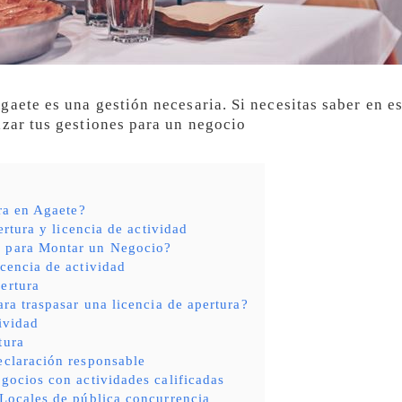
gaete es una gestión necesaria. Si necesitas saber en e
izar tus gestiones para un negocio
ra en Agaete?
ertura y licencia de actividad
s para Montar un Negocio?
icencia de actividad
ertura
ara traspasar una licencia de apertura?
tividad
tura
eclaración responsable
egocios con actividades calificadas
 Locales de pública concurrencia