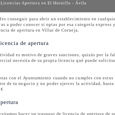
 Licencias Apertura en El Hornillo - Ávila
es conseguir para abrir un establecimiento en cualquie
vas a poder conocer si optas por esa categoría express 
encia de apertura en Villar de Corneja.
icencia de apertura
ctividad es motivo de graves sanciones, quizás por la f
rcial necesita de su propia licencia qué puede solicita
entas con el Ayuntamiento cuando no cumples con estos r
rre de tu negocio y no poder ejercer la actividad, hast
0€
pertura
esitamos hacer un traspaso de licencia de apertura de u