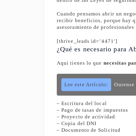
dentro de las Leyes de seguridad
Cuando pensamos abrir un negoc
recibir beneficios, porque hay q
asesoramiento de profesionales p
[thrive_leads id=’4471′]
¿Qué es necesario para Ab
Aqui tienes lo que
necesitas pa
Lee este Artículo:
Ourense 
– Escritura del local
– Pago de tasas de impuestos
– Proyecto de actividad
– Copia del DNI
– Documento de Solicitud