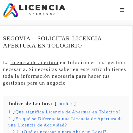
Saltar
al
ME
contenido
SEGOVIA – SOLICITAR LICENCIA
APERTURA EN TOLOCIRIO
La
licencia de apertura
en Tolocirio es una gestión
necesaria. Si necesitas saber en este artículo tienes
toda la información necesaria para hacer tus
gestiones para un negocio
Índice de Lectura
ocultar
1
¿Qué significa Licencia de Apertura en Tolocirio?
2
¿En qué se Diferencia una Licencia de Apertura de
una Licencia de Actividad?
2.1
¿Qué es necesario para Abrir un Local?