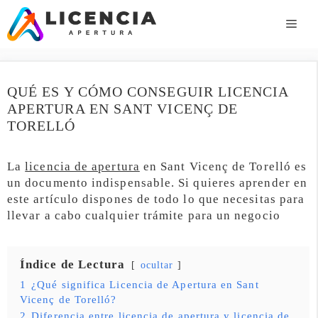
Saltar
al
ME
contenido
QUÉ ES Y CÓMO CONSEGUIR LICENCIA
APERTURA EN SANT VICENÇ DE
TORELLÓ
La
licencia de apertura
en Sant Vicenç de Torelló es
un documento indispensable. Si quieres aprender en
este artículo dispones de todo lo que necesitas para
llevar a cabo cualquier trámite para un negocio
Índice de Lectura
ocultar
1
¿Qué significa Licencia de Apertura en Sant
Vicenç de Torelló?
2
Diferencia entre licencia de apertura y licencia de