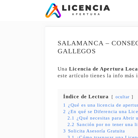
Saltar
al
contenido
SALAMANCA – CONSEGU
GALLEGOS
Una
Licencia de Apertura Loca
este artículo tienes la info más
Índice de Lectura
ocultar
1
¿Qué es una licencia de apertu
2
¿En qué se Diferencia una Lice
2.1
¿Qué necesitas para Abrir
2.2
Sanción por no tener una l
3
Solicita Asesoría Gratuita
3.1
¿Cómo traspasar una Licen