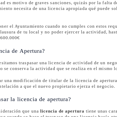
dad es motivo de graves sanciones, quizás por la falta 
iento necesita de una licencia apropiada qué puede sol
oner el Ayuntamiento cuando no cumples con estos requi
clausura de tu local y no poder ejercer la actividad, h
s 600.000€
ncia de Apertura?
esitamos traspasar una licencia de actividad de un nego
o se conserva la actividad que se realiza en el mismo l
tar una modificación de titular de la licencia de apertu
ntelación a que el nuevo propietario ejerza el negocio.
sar la licencia de apertura?
sideración que una
licencia de apertura
tiene unas cara
se cuando se hace el traspaso de una licencia hacía ot