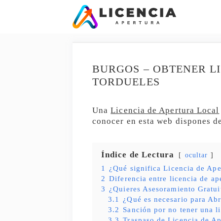
Saltar
al
contenido
BURGOS – OBTENER L
TORDUELES
Una
Licencia de Apertura Local
conocer en esta web dispones de
Índice de Lectura
ocultar
1
¿Qué significa Licencia de Ape
2
Diferencia entre licencia de ap
3
¿Quieres Asesoramiento Gratui
3.1
¿Qué es necesario para Abr
3.2
Sanción por no tener una l
3.3
Traspaso de Licencia de Ap