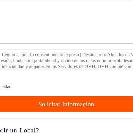
vacidad
Solicitar Información
rir un Local?