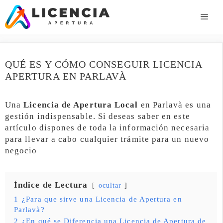
Saltar
al
ME
contenido
QUÉ ES Y CÓMO CONSEGUIR LICENCIA
APERTURA EN PARLAVÀ
Una
Licencia de Apertura Local
en Parlavà es una
gestión indispensable. Si deseas saber en este
artículo dispones de toda la información necesaria
para llevar a cabo cualquier trámite para un nuevo
negocio
Índice de Lectura
ocultar
1
¿Para que sirve una Licencia de Apertura en
Parlavà?
2
¿En qué se Diferencia una Licencia de Apertura de