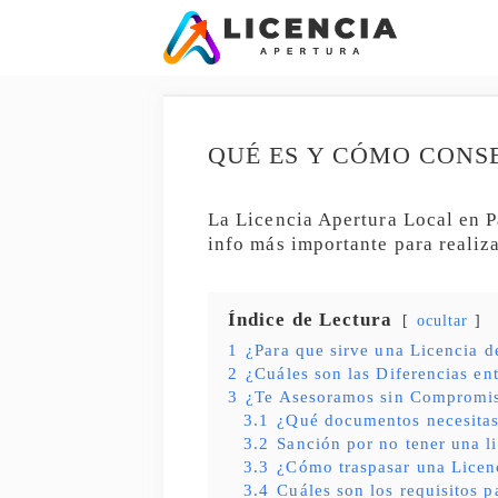
Saltar
al
contenido
QUÉ ES Y CÓMO CONS
La Licencia Apertura Local en P
info más importante para realiz
Índice de Lectura
ocultar
1
¿Para que sirve una Licencia 
2
¿Cuáles son las Diferencias en
3
¿Te Asesoramos sin Compromi
3.1
¿Qué documentos necesita
3.2
Sanción por no tener una l
3.3
¿Cómo traspasar una Licen
3.4
Cuáles son los requisitos p