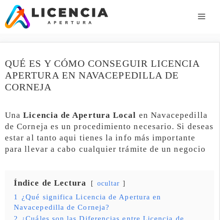
Saltar
al
ME
contenido
QUÉ ES Y CÓMO CONSEGUIR LICENCIA
APERTURA EN NAVACEPEDILLA DE
CORNEJA
Una
Licencia de Apertura Local
en Navacepedilla
de Corneja es un procedimiento necesario. Si deseas
estar al tanto aqui tienes la info más importante
para llevar a cabo cualquier trámite de un negocio
Índice de Lectura
ocultar
1
¿Qué significa Licencia de Apertura en
Navacepedilla de Corneja?
2
¿Cuáles son las Diferencias entre Licencia de