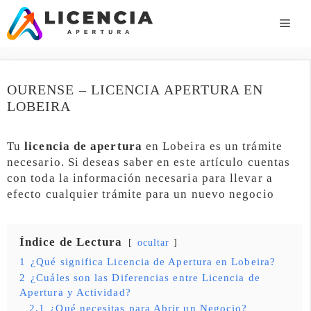
Saltar
al
ME
contenido
OURENSE – LICENCIA APERTURA EN
LOBEIRA
Tu
licencia de apertura
en Lobeira es un trámite
necesario. Si deseas saber en este artículo cuentas
con toda la información necesaria para llevar a
efecto cualquier trámite para un nuevo negocio
Índice de Lectura
ocultar
1
¿Qué significa Licencia de Apertura en Lobeira?
2
¿Cuáles son las Diferencias entre Licencia de
Apertura y Actividad?
2.1
¿Qué necesitas para Abrir un Negocio?