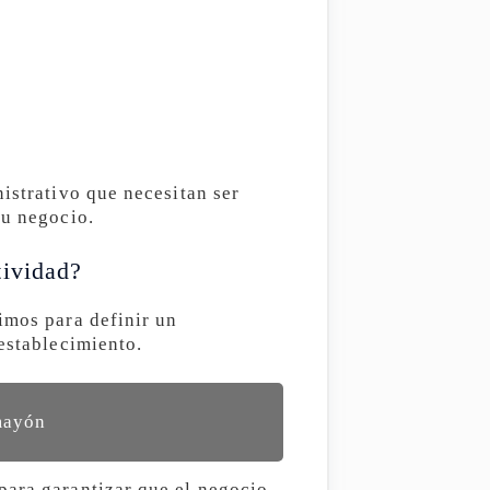
istrativo que necesitan ser
tu negocio.
tividad?
imos para definir un
establecimiento.
mayón
para garantizar que el negocio