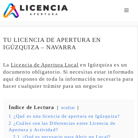
Saltar
al
ME
contenido
TU LICENCIA DE APERTURA EN
IGÚZQUIZA – NAVARRA
La
Licencia de Apertura Local
en Igúzquiza es un
documento obligatorio. Si necesitas estar informado
aqui dispones de toda la información necesaria para
hacer cualquier trámite para un negocio
Índice de Lectura
ocultar
1
¿Qué es una licencia de apertura en Igúzquiza?
2
¿Cuáles son las Diferencias entre Licencia de
Apertura y Actividad?
2.1
¿Qué es necesario para Abrir un Local?