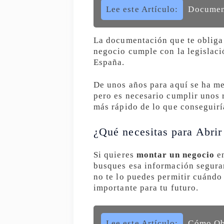
Lee este Artículo:
Document
La documentación que te obliga 
negocio cumple con la legislaci
España.
De unos años para aquí se ha mej
pero es necesario cumplir unos r
más rápido de lo que conseguirí
¿Qué necesitas para Abri
Si quieres
montar un negocio
en
busques esa información seguram
no te lo puedes permitir cuándo 
importante para tu futuro.
Lee este Artículo:
Cómo Obt