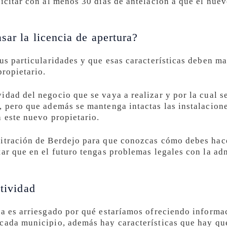
licitar con al menos 30 días de antelación a que el nue
sar la licencia de apertura?
sus particularidades y que esas características deben 
propietario.
idad del negocio que se vaya a realizar y por la cual s
, pero que además se mantenga intactas las instalacione
a este nuevo propietario.
itración de Berdejo para que conozcas cómo debes hacer
tar que en el futuro tengas problemas legales con la ad
ctividad
ia es arriesgado por qué estaríamos ofreciendo inform
cada municipio, además hay características que hay qu